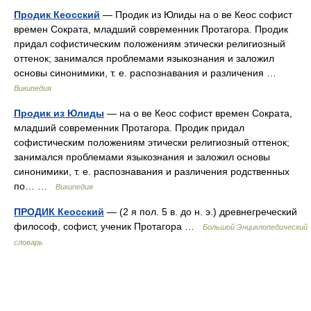
Продик Кеосский
— Продик из Юлиды на о ве Кеос софист
времен Сократа, младший современник Протагора. Продик
придал софистическим положениям этически религиозный
оттенок; занимался проблемами языкознания и заложил
основы синонимики, т. е. распознавания и различения …
Википедия
Продик из Юлиды
— на о ве Кеос софист времен Сократа,
младший современник Протагора. Продик придал
софистическим положениям этически религиозный оттенок;
занимался проблемами языкознания и заложил основы
синонимики, т. е. распознавания и различения родственных
по… …
Википедия
ПРОДИК Кеосский
— (2 я пол. 5 в. до н. э.) древнегреческий
философ, софист, ученик Протагора …
Большой Энциклопедический
словарь