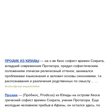
ПРОДИК ИЗ ЮЛИДЫ
— на о ве Кеос софист времен Сократа,
младший современник Протагора; придал софистическим
положениям этически религиозный оттенок; занимался
проблемами языкознания и заложил основы синонимики, т.е.
распознавания и различения родственных по смыслу… …
Философская энциклопедия
Продик
— (Πρόδικος, Prodicus) из Юлиды на острове Кеосе
греческий софист времен Сократа, ученик Протагора. Еще
молодым человеком прибыв в Афины, он остался здесь, по