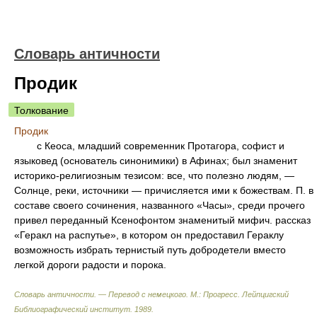
Словарь античности
Продик
Толкование
Продик
с Кеоса, младший современник Протагора, софист и
языковед (основатель синонимики) в Афинах; был знаменит
историко-религиозным тезисом: все, что полезно людям, —
Солнце, реки, источники — причисляется ими к божествам. П. в
составе своего сочинения, названного «Часы», среди прочего
привел переданный Ксенофонтом знаменитый мифич. рассказ
«Геракл на распутье», в котором он предоставил Гераклу
возможность избрать тернистый путь добродетели вместо
легкой дороги радости и порока.
Словарь античности. — Перевод с немецкого. М.: Прогресс
.
Лейпцигский
Библиографический институт
.
1989
.