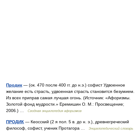
Продик
— (ок. 470 после 400 гг. до н.э.) софист Удвоенное
желание есть страсть, удвоенная страсть становится безумием.
Из всех приправ самая лучшая огонь. (Источник: «Афоризмы.
Золотой фонд мудрости.» Еремишин О. М.: Просвещение;
2006.) …
Сводная энциклопедия афоризмов
ПРОДИК
— Кеосский (2 я пол. 5 в. до н. э.), древнегреческий
философ, софист, ученик Протагора …
Энциклопедический словарь