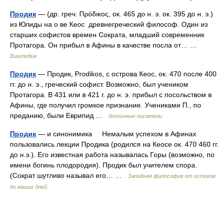
Продик
— (др. греч. Πρόδικος, ок. 465 до н. э. ок. 395 до н. э.)
из Юлиды на о ве Кеос древнегреческий философ. Один из
старших софистов времен Сократа, младший современник
Протагора. Он прибыл в Афины в качестве посла от… …
Википедия
Продик
— Продик, Prodikos, с острова Кеос, ок. 470 после 400
гг. до н. э., греческий софист. Возможно, был учеником
Протагора. В 431 или в 421 г. до н. э. прибыл с посольством в
Афины, где получил громкое признание. Учениками П., по
преданию, были Еврипид …
Античные писатели
Продик
— и синонимика Немалым успехом в Афинах
пользовались лекции Продика (родился на Кеосе ок. 470 460 гг.
до н.э.). Его известная работа называлась Горы (возможно, по
имени богинь плодородия). Продик был учителем спора.
(Сократ шутливо называл его… …
Западная философия от истоков
до наших дней